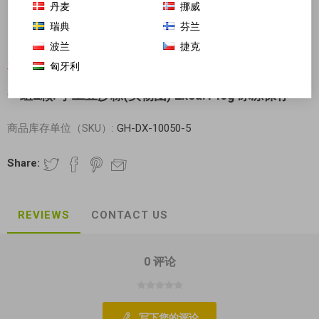
丹麦
挪威
瑞典
芬兰
波兰
捷克
匈牙利
对不起-这个产品已经不再提供
一组2颗! 手工豆沙粽(实物图) 2xca.140g 冰冻保存
商品库存单位（SKU）:
GH-DX-10050-5
Share:
REVIEWS
CONTACT US
0 评论
写下您的评论