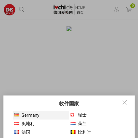
0
收件国家
瑞士
Germany
奥地利
荷兰
法国
比利时