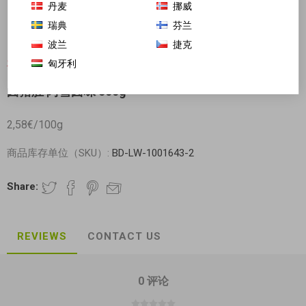
丹麦
挪威
瑞典
芬兰
波兰
捷克
匈牙利
对不起-这个产品已经不再提供
卤猪肚 阿雪卤味 500g
2,58€/100g
商品库存单位（SKU）:
BD-LW-1001643-2
Share:
REVIEWS
CONTACT US
0 评论