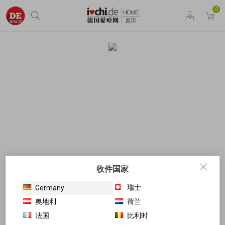
0
收件国家
瑞士
Germany
奥地利
荷兰
法国
比利时