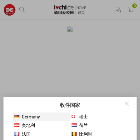
0
收件国家
瑞士
Germany
奥地利
荷兰
法国
比利时