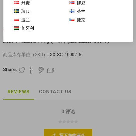
丹麦
挪威
瑞典
芬兰
波兰
捷克
匈牙利
对不起-这个产品已经不再提供
新鲜本地韭菜 500g (一斤) (夏天韭菜有黄叶)
商品库存单位（SKU）:
XX-SC-10002-5
Share:
REVIEWS
CONTACT US
0 评论
写下您的评论