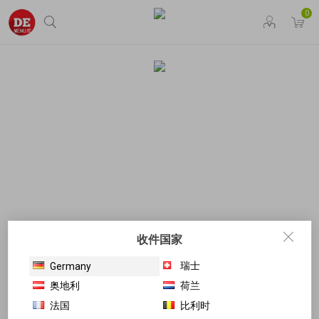
0
收件国家
瑞士
Germany
奥地利
荷兰
法国
比利时