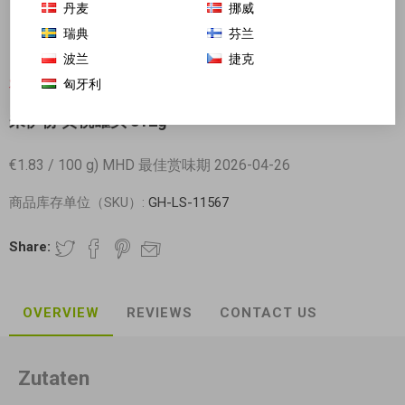
丹麦
挪威
瑞典
芬兰
波兰
捷克
匈牙利
对不起-这个产品已经不再提供
来伊份 黄桃罐头 312g
€1.83 / 100 g) MHD 最佳赏味期 2026-04-26
商品库存单位（SKU）:
GH-LS-11567
Share:
OVERVIEW
REVIEWS
CONTACT US
Zutaten