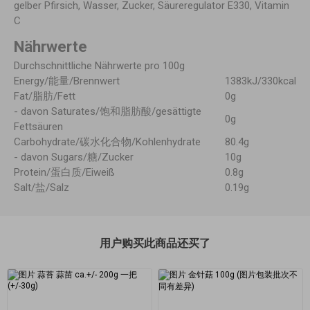
gelber Pfirsich, Wasser, Zucker, Säureregulator E330, Vitamin
C
Nährwerte
Durchschnittliche Nährwerte pro 100g
Energy/能量/Brennwert
1383kJ/330kcal
Fat/脂肪/Fett
0g
- davon Saturates/饱和脂肪酸/gesättigte
0g
Fettsäuren
Carbohydrate/碳水化合物/Kohlenhydrate
80.4g
- davon Sugars/糖/Zucker
10g
Protein/蛋白质/Eiweiß
0.8g
Salt/盐/Salz
0.19g
用户购买此商品还买了