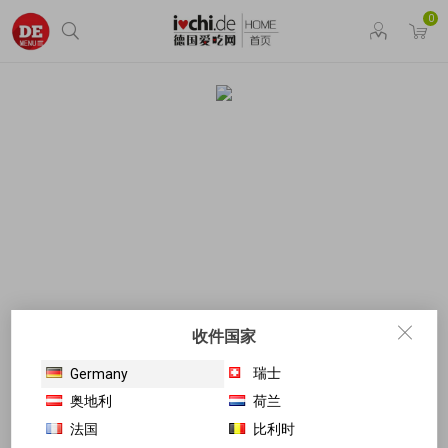
0
收件国家
瑞士
Germany
奥地利
荷兰
法国
比利时