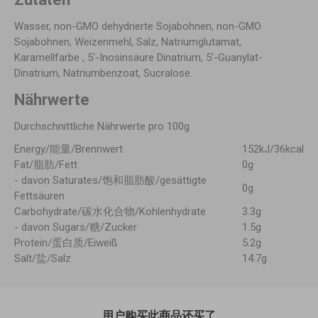
Wasser, non-GMO dehydrierte Sojabohnen, non-GMO
Sojabohnen, Weizenmehl, Salz, Natriumglutamat,
Karamellfarbe , 5′-Inosinsäure Dinatrium, 5′-Guanylat-
Dinatrium, Natriumbenzoat, Sucralose.
Nährwerte
Durchschnittliche Nährwerte pro 100g
Energy/能量/Brennwert
152kJ/36kcal
Fat/脂肪/Fett
0g
- davon Saturates/饱和脂肪酸/gesättigte
0g
Fettsäuren
Carbohydrate/碳水化合物/Kohlenhydrate
3.3g
- davon Sugars/糖/Zucker
1.5g
Protein/蛋白质/Eiweiß
5.2g
Salt/盐/Salz
14.7g
用户购买此商品还买了