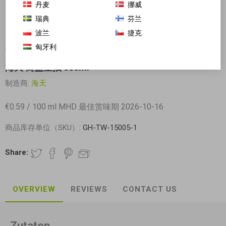
丹麦
挪威
瑞典
芬兰
波兰
捷克
匈牙利
对不起-这个产品已经不再提供
海天 简盐生抽 500ml
制造商:
海天
€0.59 / 100 ml MHD 最佳赏味期 2026-10-16
商品库存单位（SKU）:
GH-TW-15005-1
Share:
OVERVIEW
REVIEWS
CONTACT US
Zutaten