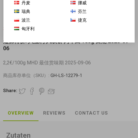
丹麦
挪威
瑞典
芬兰
波兰
捷克
匈牙利
对不起-这个产品已经不再提供
短保特价! 八宝利 风吹饼 阿华田 160g 日期 2025-09-
06
2,2€/100g MHD 最佳赏味期 2025-09-06
商品库存单位（SKU）:
GH-LS-12279-1
Share:
OVERVIEW
REVIEWS
CONTACT US
Zutaten