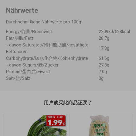
Nährwerte
Durchschnittliche Nährwerte pro 100g
Energy/能量/Brennwert
2209kJ/528kcal
Fat/脂肪/Fett
28.7g
- davon Saturates/饱和脂肪酸/gesättigte
17.8g
Fettsäuren
Carbohydrate/碳水化合物/Kohlenhydrate
61.6g
- davon Sugars/糖/Zucker
27.8g
Protein/蛋白质/Eiweiß
7.0g
Salt/盐/Salz
0g
用户购买此商品还买了