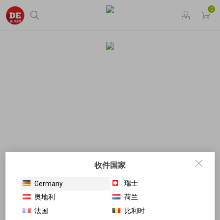
0
收件国家
瑞士
Germany
奥地利
荷兰
法国
比利时