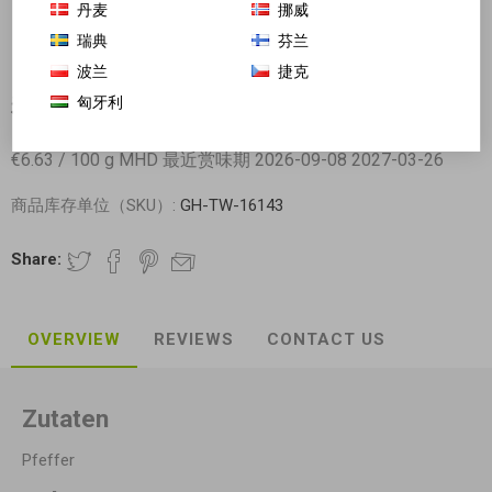
丹麦
挪威
瑞典
芬兰
波兰
捷克
匈牙利
禾茵 白胡椒粉 30g 日期见内页
€6.63 / 100 g MHD 最近赏味期 2026-09-08 2027-03-26
商品库存单位（SKU）:
GH-TW-16143
Share:
OVERVIEW
REVIEWS
CONTACT US
Zutaten
Pfeffer