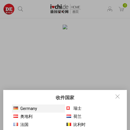
0
收件国家
瑞士
Germany
奥地利
荷兰
法国
比利时