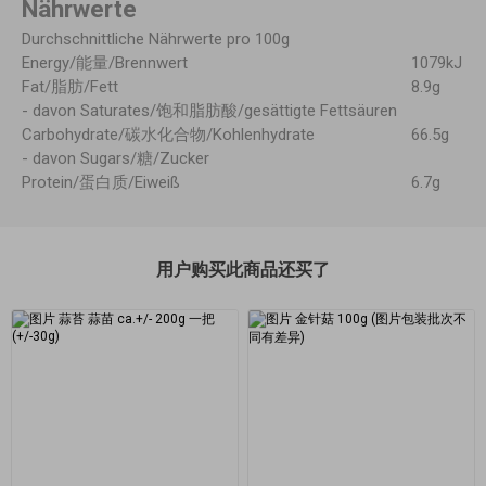
Nährwerte
Durchschnittliche Nährwerte pro 100g
Energy/能量/Brennwert
1079kJ
Fat/脂肪/Fett
8.9g
- davon Saturates/饱和脂肪酸/gesättigte Fettsäuren
Carbohydrate/碳水化合物/Kohlenhydrate
66.5g
- davon Sugars/糖/Zucker
Protein/蛋白质/Eiweiß
6.7g
用户购买此商品还买了