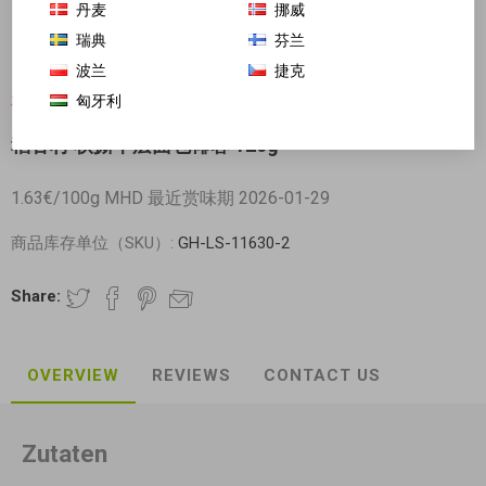
丹麦
挪威
瑞典
芬兰
波兰
捷克
匈牙利
对不起-这个产品已经不再提供
稻香村 软撕千层面包椰蓉 120g
1.63€/100g MHD 最近赏味期 2026-01-29
商品库存单位（SKU）:
GH-LS-11630-2
Share:
OVERVIEW
REVIEWS
CONTACT US
Zutaten