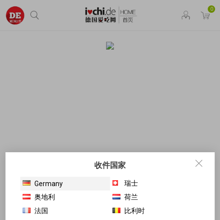
0
收件国家
瑞士
Germany
奥地利
荷兰
法国
比利时