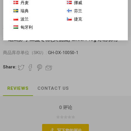
丹麦
挪威
瑞典
芬兰
波兰
捷克
匈牙利
对不起-这个产品已经不再提供
一组2颗! 手工蜜枣粽(实物图) 2xca.140g 冰冻保存
商品库存单位（SKU）:
GH-DX-10050-1
Share:
REVIEWS
CONTACT US
0 评论
写下您的评论