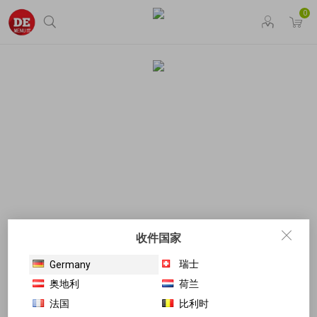
0
收件国家
瑞士
Germany
奥地利
荷兰
法国
比利时