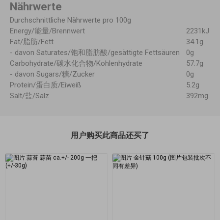
Nährwerte
Durchschnittliche Nährwerte pro 100g
Energy/能量/Brennwert
2231kJ
Fat/脂肪/Fett
34.1g
- davon Saturates/饱和脂肪酸/gesättigte Fettsäuren
0g
Carbohydrate/碳水化合物/Kohlenhydrate
57.7g
- davon Sugars/糖/Zucker
0g
Protein/蛋白质/Eiweiß
5.2g
Salt/盐/Salz
392mg
用户购买此商品还买了