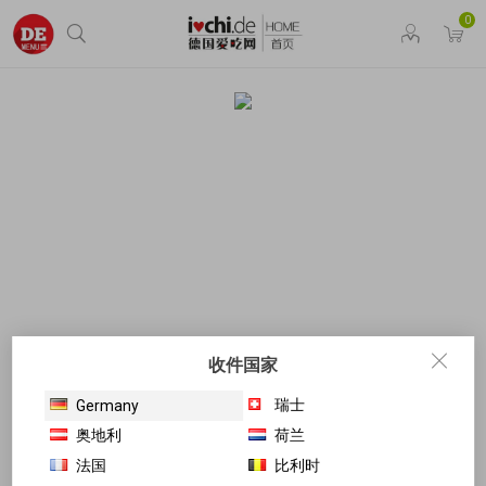
0
收件国家
瑞士
Germany
奥地利
荷兰
法国
比利时