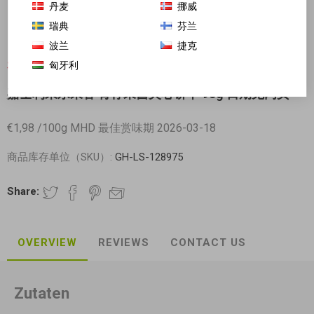
丹麦
挪威
瑞典
芬兰
波兰
捷克
匈牙利
对不起-这个产品已经不再提供
嘉士利果乐果香 青柠果酱夹心饼干 93g 日期见内页
€1,98 /100g MHD 最佳赏味期 2026-03-18
商品库存单位（SKU）:
GH-LS-128975
Share:
OVERVIEW
REVIEWS
CONTACT US
Zutaten