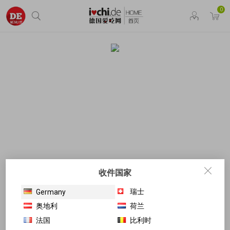
0
收件国家
瑞士
Germany
奥地利
荷兰
法国
比利时