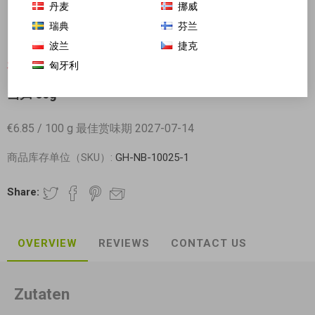
丹麦
挪威
瑞典
芬兰
波兰
捷克
匈牙利
对不起-这个产品已经不再提供
当归 60g
€6.85 / 100 g 最佳赏味期 2027-07-14
商品库存单位（SKU）:
GH-NB-10025-1
Share:
OVERVIEW
REVIEWS
CONTACT US
Zutaten