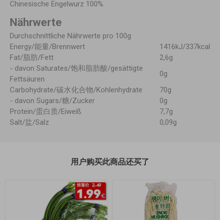
Chinesische Engelwurz 100%.
Nährwerte
Durchschnittliche Nährwerte pro 100g
Energy/能量/Brennwert
1416kJ/337kcal
Fat/脂肪/Fett
2,6g
- davon Saturates/饱和脂肪酸/gesättigte
0g
Fettsäuren
Carbohydrate/碳水化合物/Kohlenhydrate
70g
- davon Sugars/糖/Zucker
0g
Protein/蛋白质/Eiweiß
7,7g
Salt/盐/Salz
0,09g
用户购买此商品还买了