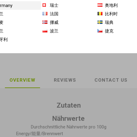
瑞士
奥地利
rmany
兰
法国
比利时
€1.71/ 100 g 最佳鉴赏期 2026-01-26
麦
挪威
瑞典
兰
波兰
捷克
商品库存单位（SKU）:
GH-LS-12625-3
牙利
Share:
OVERVIEW
REVIEWS
CONTACT US
Zutaten
Nährwerte
Durchschnittliche Nährwerte pro 100g
Energy/能量/Brennwert