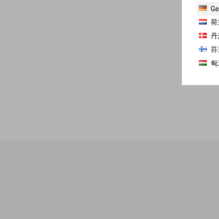
Ge
荷
丹
芬
匈