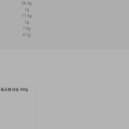
26.5g
1g
17.5g
1g
7.3g
0.1g