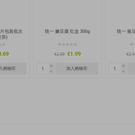
(图片包装批次
统一 嫩豆腐 红盒 300g
统一 板豆
异)
0.69
€1.99
€2.09
€2.4
i
i
h
h