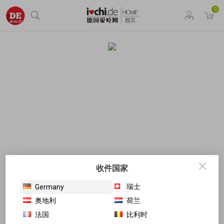
0
收件国家
瑞士
Germany
奥地利
荷兰
法国
比利时