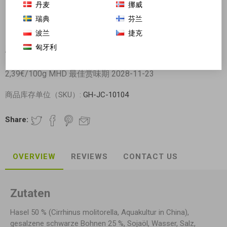
丹麦
挪威
瑞典
芬兰
波兰
捷克
匈牙利
鹰金钱 金奖豆豉鲮鱼罐头 184g
2,39€/100g MHD 最佳赏味期 2028-11-23
商品库存单位（SKU）:
GH-JC-10104
Share:
OVERVIEW
REVIEWS
CONTACT US
Zutaten
Hasel 50 % (Cirrhinus molitorella, Aquakultur in China),
gesalzene schwarze Bohnen 25 %, Sojaöl, Wasser, Salz,