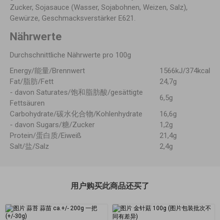
Zucker, Sojasauce (Wasser, Sojabohnen, Weizen, Salz),
Gewürze, Geschmacksverstärker E621.
Nährwerte
Durchschnittliche Nährwerte pro 100g
Energy/能量/Brennwert
1566kJ/374kcal
Fat/脂肪/Fett
24,7g
- davon Saturates/饱和脂肪酸/gesättigte
6,5g
Fettsäuren
Carbohydrate/碳水化合物/Kohlenhydrate
16,6g
- davon Sugars/糖/Zucker
1,2g
Protein/蛋白质/Eiweiß
21,4g
Salt/盐/Salz
2,4g
用户购买此商品还买了