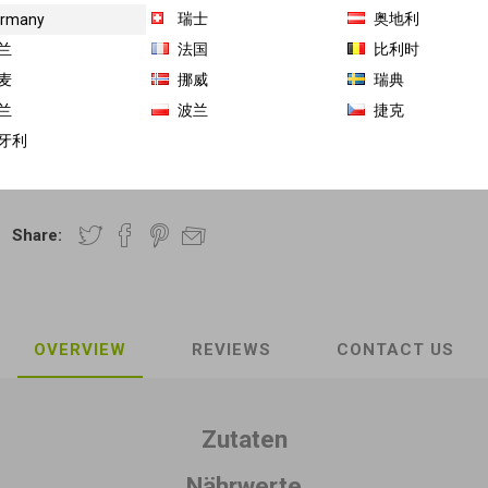
120g (内含2套 附吸管
瑞士
奥地利
rmany
日期 2025-08-11)
兰
法国
比利时
麦
挪威
瑞典
兰
波兰
捷克
3,74€/100g MHD 最佳赏味期 2025-08-11
牙利
商品库存单位（SKU）:
GH-JS-10845
Share:
OVERVIEW
REVIEWS
CONTACT US
Zutaten
Nährwerte