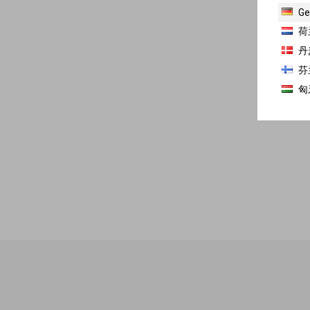
Ge
荷
丹
芬
匈