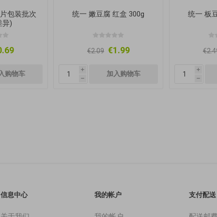
(图片包装批次
统一 嫩豆腐 红盒 300g
统一 板豆
异)
0.69
€1.99
€2.09
€2.4
i
i
h
h
信息中心
我的帐户
支付配送
关于我们
我的帐户
配送邮