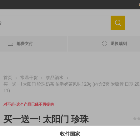
邮费支付
退换规则
首页
常温干货
饮品酒水
买一送一! 太阳门 珍珠奶茶 伯爵奶茶风味120g (内含2套 附吸管 日期 2025
11)
对不起-这个产品已经不再提供
买一送一! 太阳门 珍珠
奶茶 伯爵奶茶风味
收件国家