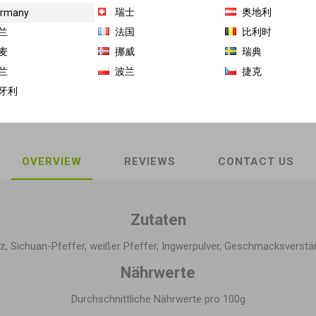
瑞士
奥地利
rmany
商品库存单位（SKU）:
GH-TW-15997-1
兰
法国
比利时
麦
挪威
瑞典
Share:
兰
波兰
捷克
牙利
OVERVIEW
REVIEWS
CONTACT US
Zutaten
alz, Sichuan-Pfeffer, weißer Pfeffer, Ingwerpulver, Geschmacksverstä
Nährwerte
Durchschnittliche Nährwerte pro 100g