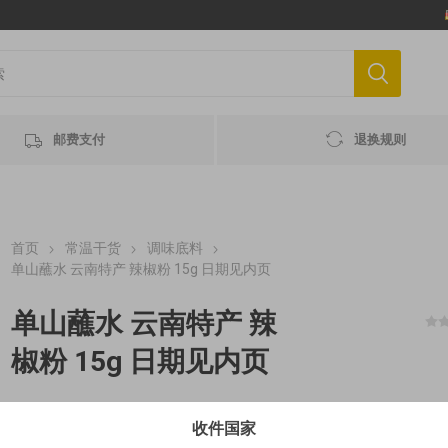
邮费支付
退换规则
首页
常温干货
调味底料
单山蘸水 云南特产 辣椒粉 15g 日期见内页
单山蘸水 云南特产 辣
椒粉 15g 日期见内页
收件国家
€3,93 / 100 g MHD 最佳赏味期 2027-05-17