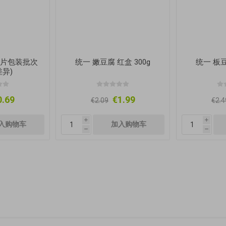
(图片包装批次
统一 嫩豆腐 红盒 300g
统一 板豆
异)
0.69
€1.99
€2.09
€2.4
i
i
h
h