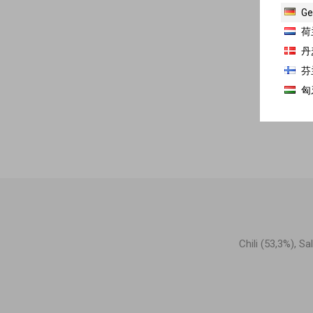
Ge
荷
丹
芬
匈
Chili (53,3%), S