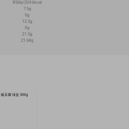
856kj/204.6kcal
7.5g
0g
12.5g
0g
21.5g
21.68g