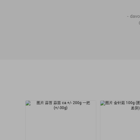
- dav