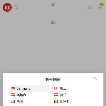
0
收件国家
瑞士
Germany
奥地利
荷兰
法国
比利时