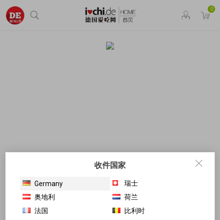
0
收件国家
瑞士
Germany
奥地利
荷兰
法国
比利时