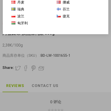
丹麦
挪威
瑞典
芬兰
波兰
捷克
匈牙利
对不起-这个产品已经不再提供
阿雪卤味 孜然辣鸭架 500g
2,38€/100g
商品库存单位（SKU）:
BD-LW-1001655-1
Share:
REVIEWS
CONTACT US
0 评论