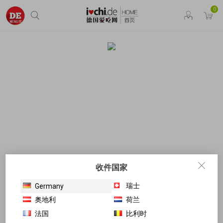
0
收件国家
瑞士
Germany
奥地利
荷兰
法国
比利时