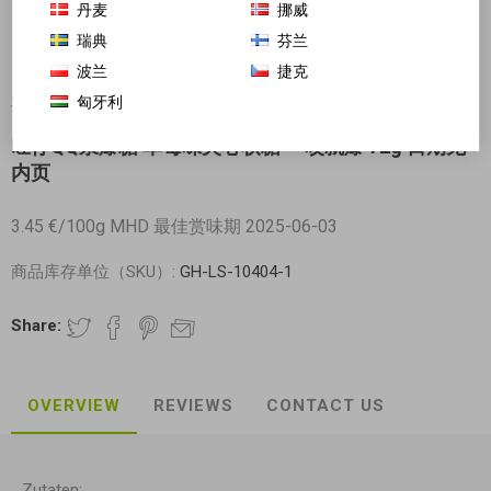
丹麦
挪威
瑞典
芬兰
波兰
捷克
匈牙利
对不起-这个产品已经不再提供
旺仔QQ浆爆糖 草莓味夹心软糖 一咬就爆 72g 日期见
内页
3.45 €/100g MHD 最佳赏味期 2025-06-03
商品库存单位（SKU）:
GH-LS-10404-1
Share:
OVERVIEW
REVIEWS
CONTACT US
Zutaten: