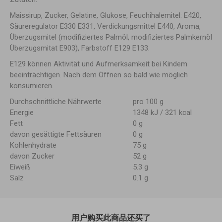
Maissirup, Zucker, Gelatine, Glukose, Feuchihalemitel: E420,
Säureregulator E330 E331, Verdickungsmittel E440, Aroma,
Überzugsmitel (modifiziertes Palmöl, modifiziertes Palmkernöl
Überzugsmitat E903), Farbstoff E129 E133.
E129 können Aktivität und Aufmerksamkeit bei Kindem
beeinträchtigen. Nach dem Öffnen so bald wie möglich
konsumieren.
Durchschnittliche Nährwerte
pro 100 g
Energie
1348 kJ / 321 kcal
Fett
0 g
davon gesättigte Fettsäuren
0 g
Kohlenhydrate
75 g
davon Zucker
52 g
Eiweiß
5.3 g
Salz
0.1 g
用户购买此商品还买了