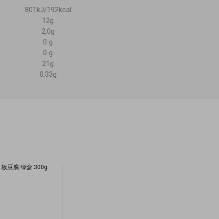
801kJ/192kcal
12g
2,0g
0 g
0 g
21g
0,33g