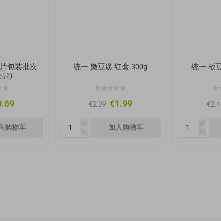
(图片包装批次
统一 嫩豆腐 红盒 300g
统一 板豆
异)
0.69
€1.99
€2.09
€2.4
i
i
h
h