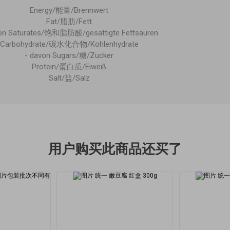
Energy/能量/Brennwert
Fat/脂肪/Fett
von Saturates/饱和脂肪酸/gesättigte Fettsäuren
Carbohydrate/碳水化合物/Kohlenhydrate
- davon Sugars/糖/Zucker
Protein/蛋白质/Eiweiß
Salt/盐/Salz
用户购买此商品还买了