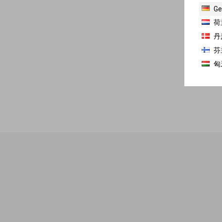
Ge
荷
丹
芬
匈