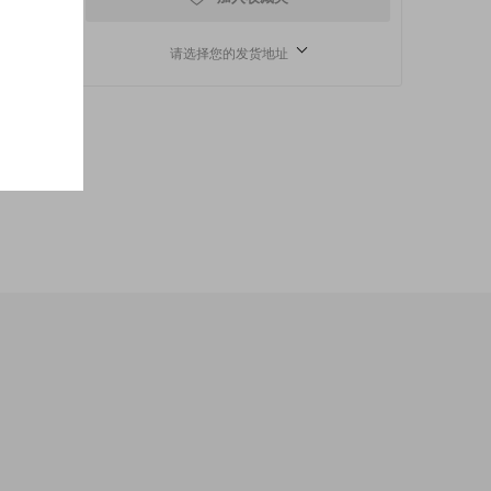
utel
sbar!
请选择您的发货地址