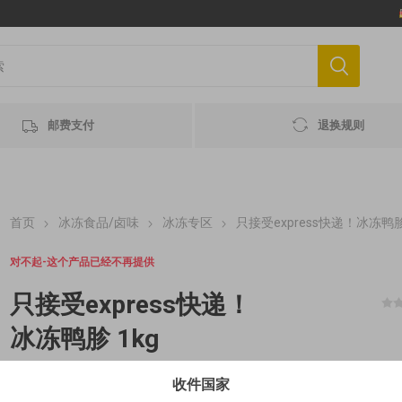
邮费支付
退换规则
首页
冰冻食品/卤味
冰冻专区
只接受express快递！冰冻鸭胗
对不起-这个产品已经不再提供
只接受express快递！
冰冻鸭胗 1kg
收件国家