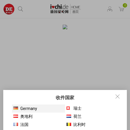
0
收件国家
瑞士
Germany
奥地利
荷兰
法国
比利时