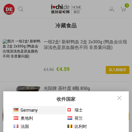
0
冷藏食品
一组2盒! 新鲜鸭血 2盒 2x300g (鸭血会出现
深浅色是原血颜色不同 非质量问题)
€4.59
€4.90
光阳牌 茶叶蛋 8颗 850g
收件国家
瑞士
Germany
€4.29
奥地利
荷兰
法国
比利时