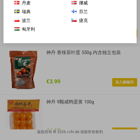
神丹 五香茶叶蛋 550g 内含独立包装
丹麦
挪威
瑞典
芬兰
波兰
捷克
匈牙利
€3.99
神丹 香辣茶叶蛋 550g 内含独立包装
€3.99
神丹 9颗咸鸭蛋黄 100g
€4.95
版权所有 © 2026 i-chi.de 保留所有权利