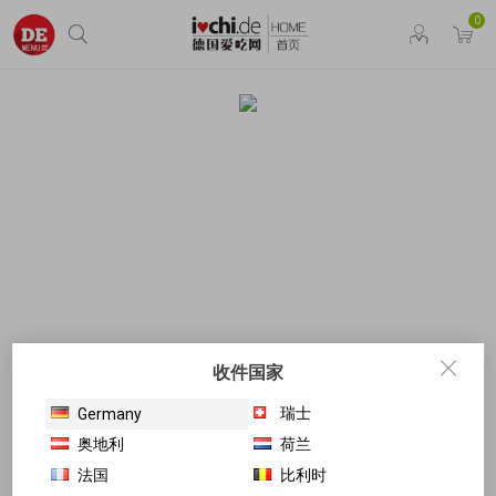
0
收件国家
瑞士
Germany
奥地利
荷兰
法国
比利时