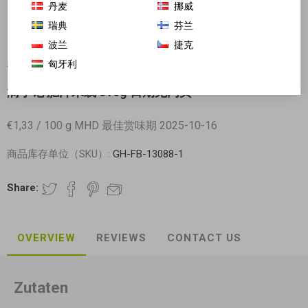
丹麦
挪威
瑞典
芬兰
波兰
捷克
匈牙利
对不起-这个产品已经不再提供
满小饱 肥汁米线 310g 日期见内页
€1,33 / 100 g MHD 最佳赏味期 2025-10-16
商品库存单位（SKU）:
GH-FB-13088-1
Share:
OVERVIEW
REVIEWS
CONTACT US
Zutaten