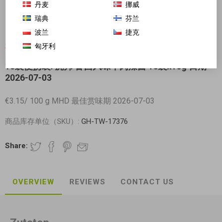
丹麦
挪威
瑞典
芬兰
波兰
捷克
匈牙利
对不起-这个产品已经不再提供
10袋便携装! 虎邦 鲁西风味牛肉辣酱 10袋x15g 日期
2026-07-03
€3.15/ 100 g MHD 最佳赏味期 2026-07-03
商品库存单位（SKU）:
GH-TW-17376
Share:
OVERVIEW
REVIEWS
CONTACT US