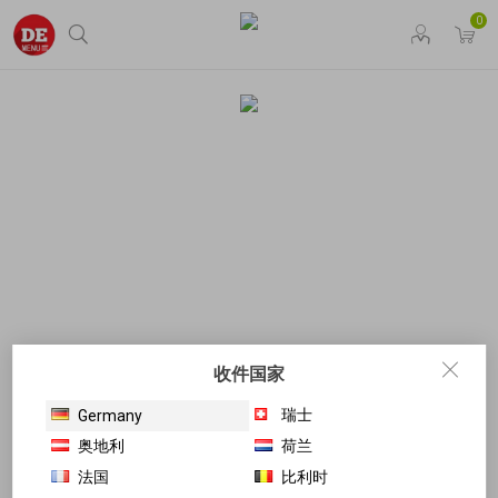
0
收件国家
瑞士
Germany
奥地利
荷兰
法国
比利时