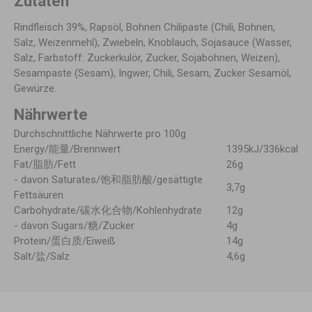
Zutaten
Rindfleisch 39%, Rapsöl, Bohnen Chilipaste (Chili, Bohnen,
Salz, Weizenmehl), Zwiebeln, Knoblauch, Sojasauce (Wasser,
Salz, Farbstoff: Zuckerkulör, Zucker, Sojabohnen, Weizen),
Sesampaste (Sesam), Ingwer, Chili, Sesam, Zucker Sesamöl,
Gewürze.
Nährwerte
Durchschnittliche Nährwerte pro 100g
Energy/能量/Brennwert
1395kJ/336kcal
Fat/脂肪/Fett
26g
- davon Saturates/饱和脂肪酸/gesättigte
3,7g
Fettsäuren
Carbohydrate/碳水化合物/Kohlenhydrate
12g
- davon Sugars/糖/Zucker
4g
Protein/蛋白质/Eiweiß
14g
Salt/盐/Salz
4,6g