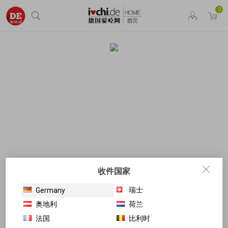
0
收件国家
瑞士
Germany
奥地利
荷兰
法国
比利时