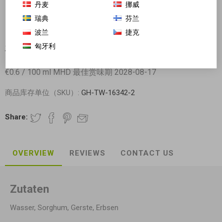
丹麦
挪威
瑞典
芬兰
波兰
捷克
匈牙利
水塔 饺子醋 500ml日期见内页
€0.6 / 100 ml MHD 最佳赏味期 2028-08-17
商品库存单位（SKU）:
GH-TW-16342-2
Share:
OVERVIEW
REVIEWS
CONTACT US
Zutaten
Wasser, Sorghum, Gerste, Erbsen