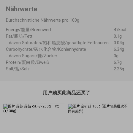
Nährwerte
Durchschnittliche Nährwerte pro 100g
Energy/能量/Brennwert
47kcal
Fat/脂肪/Fett
0.1g
- davon Saturates/饱和脂肪酸/gesättigte Fettsäuren
0.04g
Carbohydrate/碳水化合物/Kohlenhydrate
6.34g
- davon Sugars/糖/Zucker
0g
Protein/蛋白质/Eiweiß
6.7g
Salt/盐/Salz
2.25g
用户购买此商品还买了