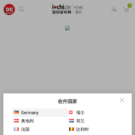
0
收件国家
瑞士
Germany
奥地利
荷兰
法国
比利时