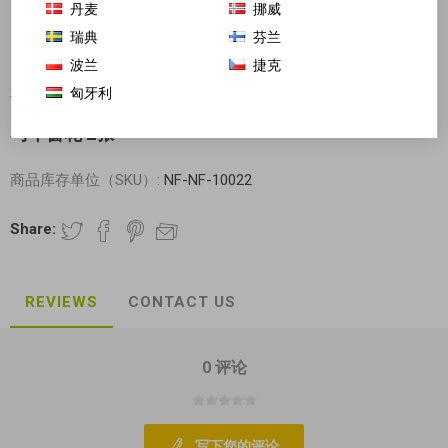
丹麦
挪威
瑞典
芬兰
波兰
捷克
匈牙利
对不起-这个产品已经不再提供
马年窗花 2张
商品库存单位（SKU）:
NF-NF-10022
Share:
REVIEWS
CONTACT US
0 评论
写下您的评论