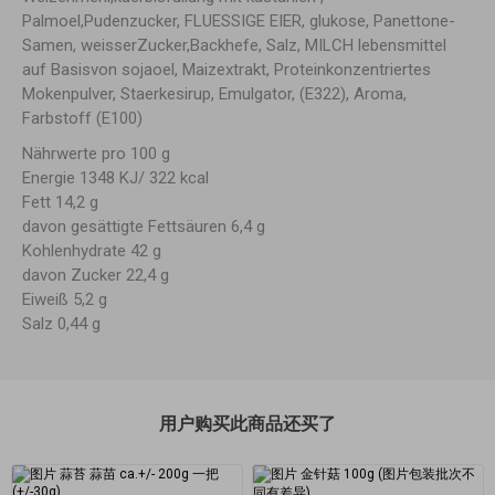
Palmoel,Pudenzucker, FLUESSIGE EIER, glukose, Panettone-
Samen, weisserZucker,Backhefe, Salz, MILCH lebensmittel
auf Basisvon sojaoel, Maizextrakt, Proteinkonzentriertes
Mokenpulver, Staerkesirup, Emulgator, (E322), Aroma,
Farbstoff (E100)
Nährwerte pro 100 g
Energie 1348 KJ/ 322 kcal
Fett 14,2 g
davon gesättigte Fettsäuren 6,4 g
Kohlenhydrate 42 g
davon Zucker 22,4 g
Eiweiß 5,2 g
Salz 0,44 g
用户购买此商品还买了