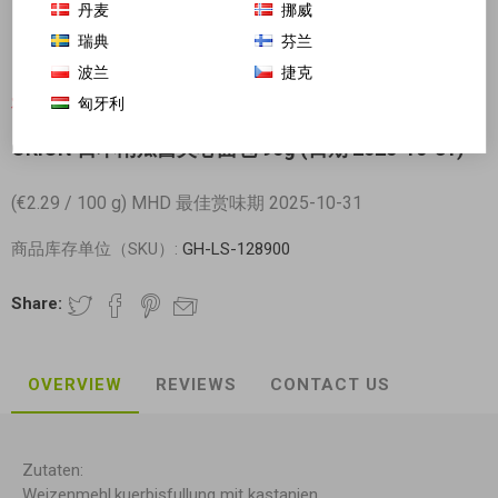
丹麦
挪威
瑞典
芬兰
波兰
捷克
匈牙利
对不起-这个产品已经不再提供
ORION 日本南瓜酱夹心面包 90g (日期 2025-10-31)
(€2.29 / 100 g) MHD 最佳赏味期 2025-10-31
商品库存单位（SKU）:
GH-LS-128900
Share:
OVERVIEW
REVIEWS
CONTACT US
Zutaten:
Weizenmehl,kuerbisfullung mit kastanien ,