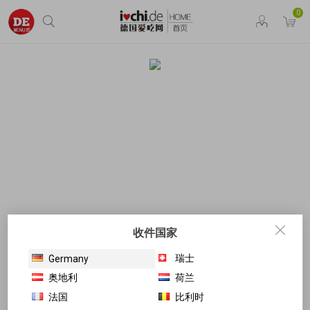
0
收件国家
瑞士
Germany
奥地利
荷兰
法国
比利时